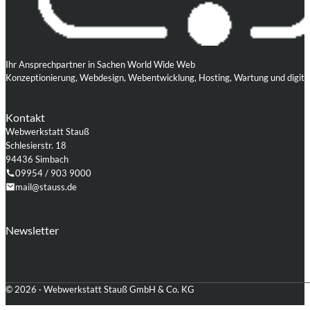
Ihr Ansprechpartner in Sachen World Wide Web
Konzeptionierung, Webdesign, Webentwicklung, Hosting, Wartung und digita
Kontakt
Webwerkstatt Stauß
Schlesierstr. 18
94436 Simbach
09954 / 903 9000
mail@stauss.de
Folgen Sie uns auf Facebook
Folgen Sie uns auf Instagram
Folgen Sie uns auf LinkedIn
Folgen Sie uns auf Xing
Folgen Sie uns auf Github
Folgen Sie uns auf WordPress
Newsletter
© 2026 · Webwerkstatt Stauß GmbH & Co. KG