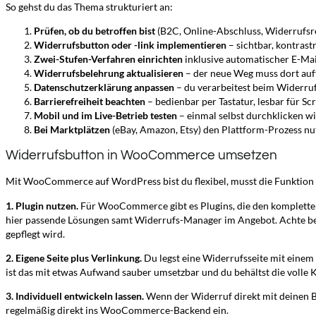
So gehst du das Thema strukturiert an:
Prüfen, ob du betroffen bist
(B2C, Online-Abschluss, Widerrufsre
Widerrufsbutton oder -link implementieren
– sichtbar, kontrastr
Zwei-Stufen-Verfahren einrichten
inklusive automatischer E-Mai
Widerrufsbelehrung aktualisieren
– der neue Weg muss dort auf
Datenschutzerklärung anpassen
– du verarbeitest beim Widerru
Barrierefreiheit beachten
– bedienbar per Tastatur, lesbar für Sc
Mobil und im Live-Betrieb testen
– einmal selbst durchklicken wi
Bei Marktplätzen
(eBay, Amazon, Etsy) den Plattform-Prozess nu
Widerrufsbutton in WooCommerce umsetzen
Mit WooCommerce auf WordPress bist du flexibel, musst die Funktion 
1. Plugin nutzen.
Für WooCommerce gibt es Plugins, die den kompletten
hier passende Lösungen samt Widerrufs-Manager im Angebot. Achte bei
gepflegt wird.
2. Eigene Seite plus Verlinkung.
Du legst eine Widerrufsseite mit einem
ist das mit etwas Aufwand sauber umsetzbar und du behältst die volle 
3. Individuell entwickeln lassen.
Wenn der Widerruf direkt mit deinen B
regelmäßig direkt ins WooCommerce-Backend ein.