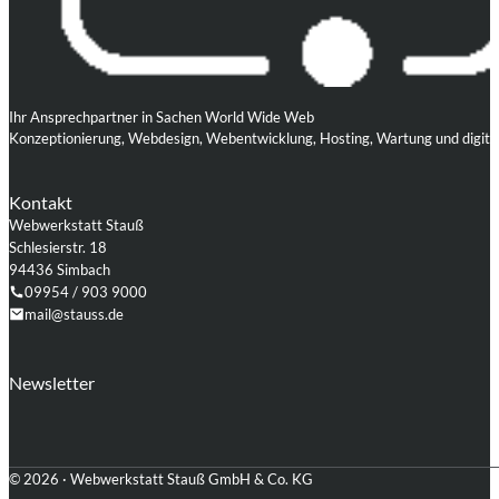
Ihr Ansprechpartner in Sachen World Wide Web
Konzeptionierung, Webdesign, Webentwicklung, Hosting, Wartung und digita
Kontakt
Webwerkstatt Stauß
Schlesierstr. 18
94436 Simbach
09954 / 903 9000
mail@stauss.de
Folgen Sie uns auf Facebook
Folgen Sie uns auf Instagram
Folgen Sie uns auf LinkedIn
Folgen Sie uns auf Xing
Folgen Sie uns auf Github
Folgen Sie uns auf WordPress
Newsletter
© 2026 · Webwerkstatt Stauß GmbH & Co. KG