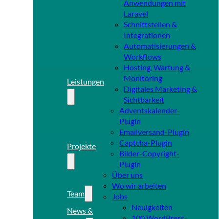
Anwendungen mit
Laravel
Schnittstellen &
Integrationen
Automatisierungen &
Workflows
Hosting, Wartung &
Monitoring
Leistungen
Digitales Marketing &
Sichtbarkeit
Adventskalender-
Plugin
Emailversand-Plugin
Captcha-Plugin
Projekte
Bilder-Copyright-
Plugin
Über uns
Wo wir arbeiten
Team
Jobs
Neuigkeiten
News &
100 WordPress-