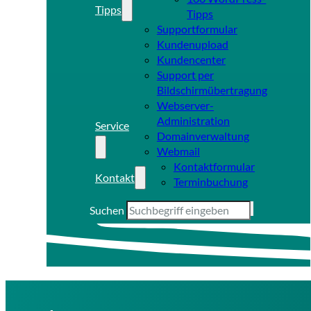
Tipps
Tipps
Supportformular
Kundenupload
Kundencenter
Support per
Bildschirmübertragung
Webserver-
Administration
Service
Domainverwaltung
Webmail
Kontaktformular
Kontakt
Terminbuchung
Suchen