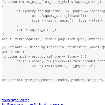
function remove_page_from_query_string($query_string)

{

	if ($query_string['name'] == 'page' && isset($query_string['page'])) {

		unset($query_string['name']);

		$query_string['paged'] = $query_string['page'];

	}

	return $query_string;

}

add_filter('request', 'remove_page_from_query_string');
// Variante 2: Behebung Fehler in Paginierung (Wobei "p
werden muss)

function modify_product_cat_query( $query ) {

	if (!is_admin() && $query->is_tax("product_cat")){

		$query->set('posts_per_page', 12);

	}

}

add_action( 'pre_get_posts', 'modify_product_cat_query'
Vorheriger Beitrag
84: Benutzer aus dem Backend aussperren