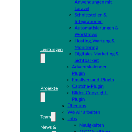
Anwendungen mit
Laravel
Schnittstellen &
Integrationen
Automatisierungen &
Workflows
Hosting, Wartung &
Monitoring
Leistungen
Digitales Marketing &
Sichtbarkeit
Adventskalender-
Plugin
Emailversand-Plugin
Captcha-Plugin
Projekte
Bilder-Copyright-
Plugin
Über uns
Wo wir arbeiten
Team
Jobs
Neuigkeiten
News &
100 WordPress-