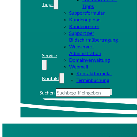
Tipps
Tipps
Supportformular
Kundenupload
Kundencenter
Support per
Bildschirmübertragung
Webserver-
Administration
Service
Domainverwaltung
Webmail
Kontaktformular
Kontakt
Terminbuchung
Suchen