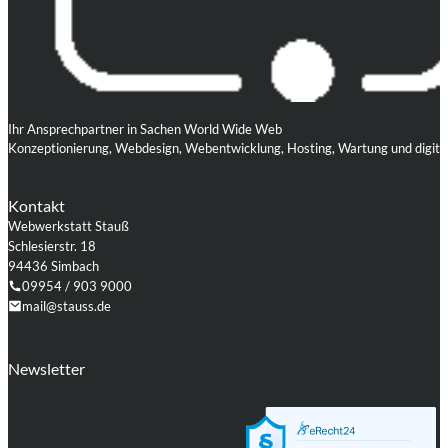
Ihr Ansprechpartner in Sachen World Wide Web
Konzeptionierung, Webdesign, Webentwicklung, Hosting, Wartung und digita
Kontakt
Webwerkstatt Stauß
Schlesierstr. 18
94436 Simbach
09954 / 903 9000
mail@stauss.de
Folgen Sie uns auf Facebook
Folgen Sie uns auf Instagram
Folgen Sie uns auf LinkedIn
Folgen Sie uns auf Xing
Folgen Sie uns auf Github
Folgen Sie uns auf WordPress
Newsletter