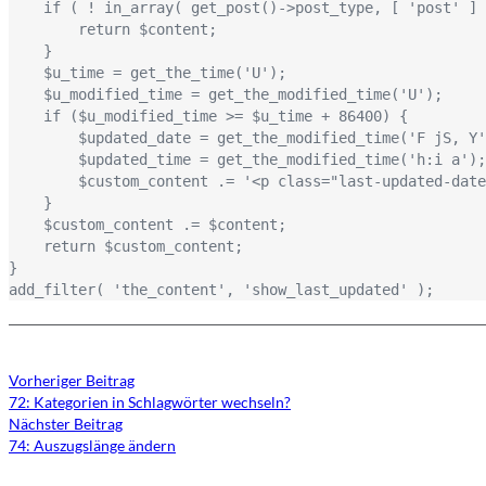
    if ( ! in_array( get_post()->post_type, [ 'post' ] ) ) {

        return $content;

    }

    $u_time = get_the_time('U');

    $u_modified_time = get_the_modified_time('U');

    if ($u_modified_time >= $u_time + 86400) {

        $updated_date = get_the_modified_time('F jS, Y');

        $updated_time = get_the_modified_time('h:i a');

        $custom_content .= '<p class="last-updated-date">'.__('Recently updated on '). $updated_date . __(' at '). $updated_time .'</p>';

    }

    $custom_content .= $content;

    return $custom_content;

}

add_filter( 'the_content', 'show_last_updated' );
Vorheriger Beitrag
72: Kategorien in Schlagwörter wechseln?
Nächster Beitrag
74: Auszugslänge ändern