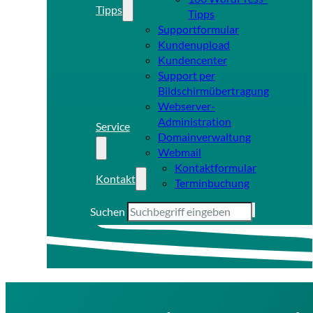
Tipps
Tipps
Supportformular
Kundenupload
Kundencenter
Support per
Bildschirmübertragung
Webserver-
Administration
Service
Domainverwaltung
Webmail
Kontaktformular
Kontakt
Terminbuchung
Suchen