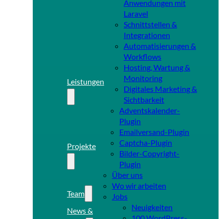
Anwendungen mit
Laravel
Schnittstellen &
Integrationen
Automatisierungen &
Workflows
Hosting, Wartung &
Monitoring
Leistungen
Digitales Marketing &
Sichtbarkeit
Adventskalender-
Plugin
Emailversand-Plugin
Captcha-Plugin
Projekte
Bilder-Copyright-
Plugin
Über uns
Wo wir arbeiten
Team
Jobs
Neuigkeiten
News &
100 WordPress-