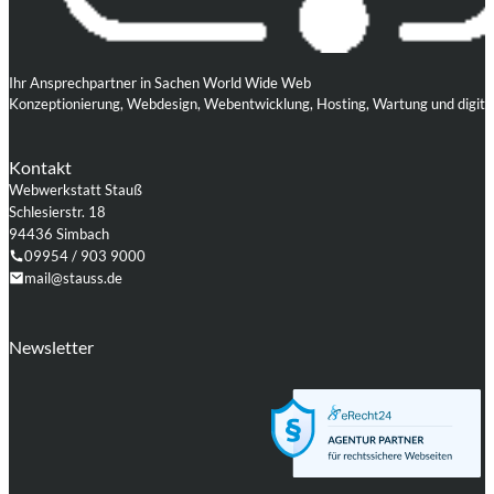
Ihr Ansprechpartner in Sachen World Wide Web
Konzeptionierung, Webdesign, Webentwicklung, Hosting, Wartung und digita
Kontakt
Webwerkstatt Stauß
Schlesierstr. 18
94436 Simbach
09954 / 903 9000
mail@stauss.de
Folgen Sie uns auf Facebook
Folgen Sie uns auf Instagram
Folgen Sie uns auf LinkedIn
Folgen Sie uns auf Xing
Folgen Sie uns auf Github
Folgen Sie uns auf WordPress
Newsletter