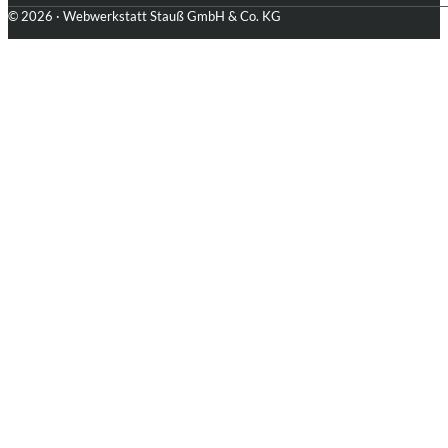
© 2026 · Webwerkstatt Stauß GmbH & Co. KG