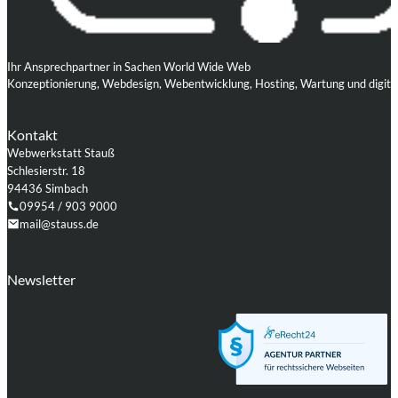
Ihr Ansprechpartner in Sachen World Wide Web
Konzeptionierung, Webdesign, Webentwicklung, Hosting, Wartung und digita
Kontakt
Webwerkstatt Stauß
Schlesierstr. 18
94436 Simbach
09954 / 903 9000
mail@stauss.de
Folgen Sie uns auf Facebook
Folgen Sie uns auf Instagram
Folgen Sie uns auf LinkedIn
Folgen Sie uns auf Xing
Folgen Sie uns auf Github
Folgen Sie uns auf WordPress
Newsletter