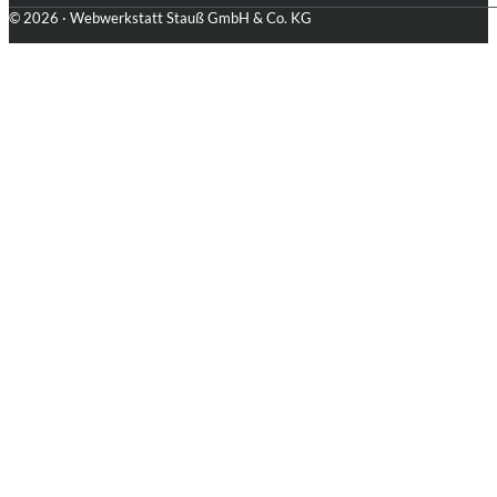
© 2026 · Webwerkstatt Stauß GmbH & Co. KG