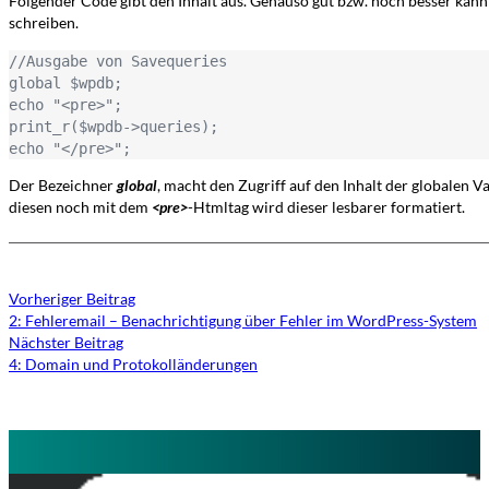
Folgender Code gibt den Inhalt aus. Genauso gut bzw. noch besser kann d
schreiben.
//Ausgabe von Savequeries

global $wpdb;

echo "<pre>";

print_r($wpdb->queries);

echo "</pre>";
Der Bezeichner
global
, macht den Zugriff auf den Inhalt der globalen V
diesen noch mit dem
<pre>
-Htmltag wird dieser lesbarer formatiert.
Vorheriger Beitrag
2: Fehleremail – Benachrichtigung über Fehler im WordPress-System
Nächster Beitrag
4: Domain und Protokolländerungen