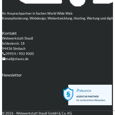
Ihr Ansprechpartner in Sachen World Wide Web
Konzeptionierung, Webdesign, Webentwicklung, Hosting, Wartung und digita
Kontakt
Webwerkstatt Stauß
Schlesierstr. 18
94436 Simbach
09954 / 903 9000
mail@stauss.de
Folgen Sie uns auf Facebook
Folgen Sie uns auf Instagram
Folgen Sie uns auf LinkedIn
Folgen Sie uns auf Xing
Folgen Sie uns auf Github
Folgen Sie uns auf WordPress
Newsletter
© 2026 · Webwerkstatt Stauß GmbH & Co. KG