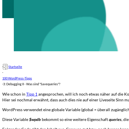
Startseite
·
100 WordPress-Tipps
·
3: Debugging II - Was sind "Savequeries"?
Wie schon in
Tipp 1
angesprochen, will ich noch etwas näher auf die K
Hier sei nochmal erwähnt, dass auch dies nie auf einer Liveseite Sinn m
WordPress verwendet eine globale Variable (global = überall zugängli
Diese Variable
$wpdb
bekommt so eine weitere Eigenschaft
queries
, di