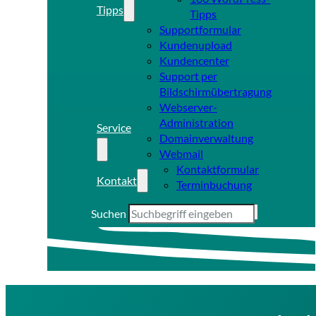
Tipps
Tipps
Supportformular
Kundenupload
Kundencenter
Support per
Bildschirmübertragung
Webserver-
Administration
Service
Domainverwaltung
Webmail
Kontaktformular
Kontakt
Terminbuchung
Suchen