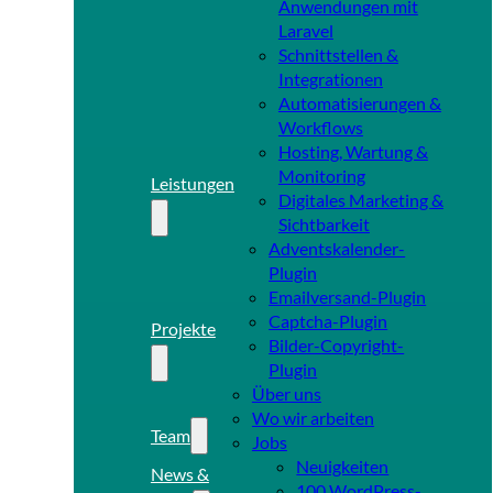
Anwendungen mit
Laravel
Schnittstellen &
Integrationen
Automatisierungen &
Workflows
Hosting, Wartung &
Monitoring
Leistungen
Digitales Marketing &
Sichtbarkeit
Adventskalender-
Plugin
Emailversand-Plugin
Captcha-Plugin
Projekte
Bilder-Copyright-
Plugin
Über uns
Wo wir arbeiten
Team
Jobs
Neuigkeiten
News &
100 WordPress-