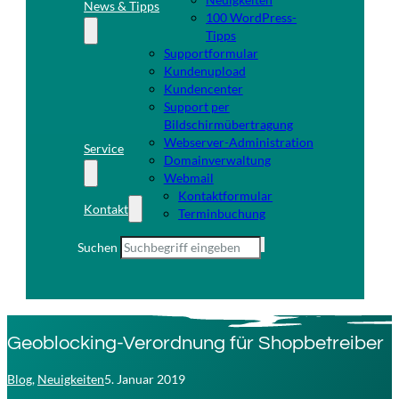
News & Tipps
100 WordPress-
Tipps
Supportformular
Kundenupload
Kundencenter
Support per
Bildschirmübertragung
Webserver-Administration
Service
Domainverwaltung
Webmail
Kontaktformular
Kontakt
Terminbuchung
Suchen
Geoblocking-Verordnung für Shopbetreiber
Blog
,
Neuigkeiten
5. Januar 2019