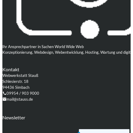
Ihr Ansprechpartner in Sachen World Wide Web
Konzeptionierung, Webdesign, Webentwicklung, Hosting, Wartung und digita
Kontakt
Webwerkstatt Stauß
Schlesierstr. 18
94436 Simbach
09954 / 903 9000
mail@stauss.de
Folgen Sie uns auf Facebook
Folgen Sie uns auf Instagram
Folgen Sie uns auf LinkedIn
Folgen Sie uns auf Xing
Folgen Sie uns auf Github
Folgen Sie uns auf WordPress
Newsletter