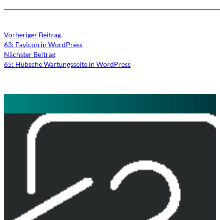
Vorheriger Beitrag
63: Favicon in WordPress
Nächster Beitrag
65: Hübsche Wartungsseite in WordPress