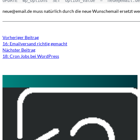
UPDATE `wp_options` SET `option_value` = 'neue@email.de
neue@email.de muss natürlich durch die neue Wunschemail ersetzt we
Vorheriger Beitrag
16: Emailversand richtig gemacht
Nächster Beitrag
18: Cron Jobs bei WordPress