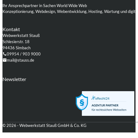
Ihr Ansprechpartner in Sachen World Wide Web
Konzeptionierung, Webdesign, Webentwicklung, Hosting, Wartung und digita
Kontakt
Webwerkstatt Stauß
Schlesierstr. 18
94436 Simbach
09954 / 903 9000
mail@stauss.de
Folgen Sie uns auf Facebook
Folgen Sie uns auf Instagram
Folgen Sie uns auf LinkedIn
Folgen Sie uns auf Xing
Folgen Sie uns auf Github
Folgen Sie uns auf WordPress
Newsletter
© 2026 · Webwerkstatt Stauß GmbH & Co. KG