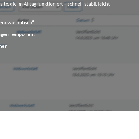
ie im Alltag funktioniert – schnell, stabil, leicht
gendwie hübsch“.
ngen Tempo rein.
her.