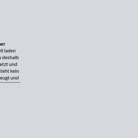
mer
ll laden
u deshalb
etzt und
steht kein
zeugt und