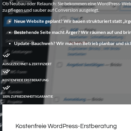
Ob Neubau oder Relaunch: Sie bekommen eine WordPress-Website, d
zu pflegen und sauber auf Conversion ausgelegt.
Neue Website geplant? Wir bauen strukturiert statt „ir
Bestehende Seite macht Ärger? Wir räumen auf und bri
Update-Bauchweh? Wir machen Betrieb planbar und sic
AUSGEZEICHNET & ZERTIFIZIERT
KOSTENFREIE ERSTBERATUNG
100% ZUFRIEDENHEITSGARANTIE
Kostenfreie WordPress-Erstberatung