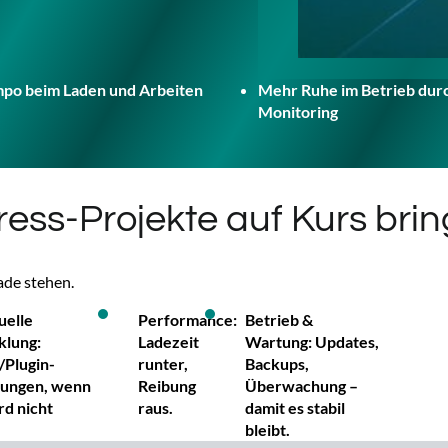
po beim Laden und Arbeiten
Mehr Ruhe im Betrieb dur
Monitoring
ess-Projekte auf Kurs bri
ade stehen.
uelle
Performance:
Betrieb &
klung:
Ladezeit
Wartung: Updates,
Plugin-
runter,
Backups,
ungen, wenn
Reibung
Überwachung –
rd nicht
raus.
damit es stabil
bleibt.