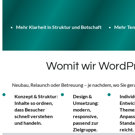
Mehr Klarheit in Struktur und Botschaft
Mehr Tem
Womit wir WordPr
Neubau, Relaunch oder Betreuung – je nachdem, wo Sie ger
Konzept & Struktur:
Design &
Individ
Inhalte so ordnen,
Umsetzung:
Entwic
dass Besucher
modern,
Theme/
schnell verstehen
responsive,
Anpass
und handeln.
passend zur
Standa
Zielgruppe.
reicht.