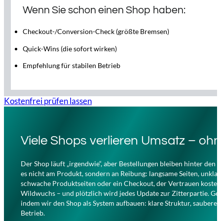
Wenn Sie schon einen Shop haben:
Checkout-/Conversion-Check (größte Bremsen)
Quick-Wins (die sofort wirken)
Empfehlung für stabilen Betrieb
Kostenfrei prüfen lassen
Viele Shops verlieren Umsatz – oh
Der Shop läuft „irgendwie“, aber Bestellungen bleiben hinter den 
es nicht am Produkt, sondern an Reibung: langsame Seiten, unklar
schwache Produktseiten oder ein Checkout, der Vertrauen kostet
Wildwuchs – und plötzlich wird jedes Update zur Zitterpartie. Gen
indem wir den Shop als System aufbauen: klare Struktur, saubere 
Betrieb.