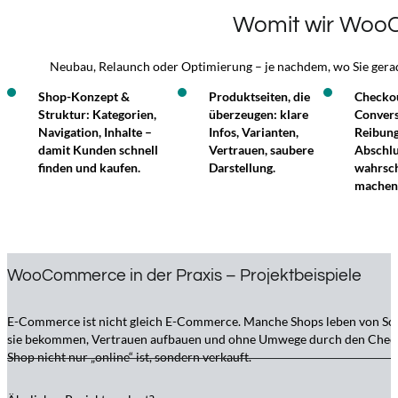
Womit wir Woo
Neubau, Relaunch oder Optimierung – je nachdem, wo Sie gerad
Shop-Konzept &
Produktseiten, die
Checko
Struktur: Kategorien,
überzeugen: klare
Convers
Navigation, Inhalte –
Infos, Varianten,
Reibung
damit Kunden schnell
Vertrauen, saubere
Abschlu
finden und kaufen.
Darstellung.
wahrsch
machen
WooCommerce in der Praxis – Projektbeispiele
E-Commerce ist nicht gleich E-Commerce. Manche Shops leben von Sort
sie bekommen, Vertrauen aufbauen und ohne Umwege durch den Checko
Shop nicht nur „online“ ist, sondern verkauft.