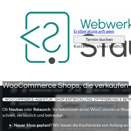
Erstberatung anfragen
Termin buchen
Kostenfrei. Unverbindlich.
WooCommerce Shops, die verkaufen – u
WOOCOMMERCE-AGENTUR · SHOP-ENTWICKLUNG, OPTIMIERUNG & BETR
Ob
Neubau
oder
Relaunch
: Sie bekommen einen WooCommerce-Shop, de
schnell, verlässlich und betreubar.
Neuer Shop geplant?
Wir bauen die Kaufstrecke von Anfang an ri