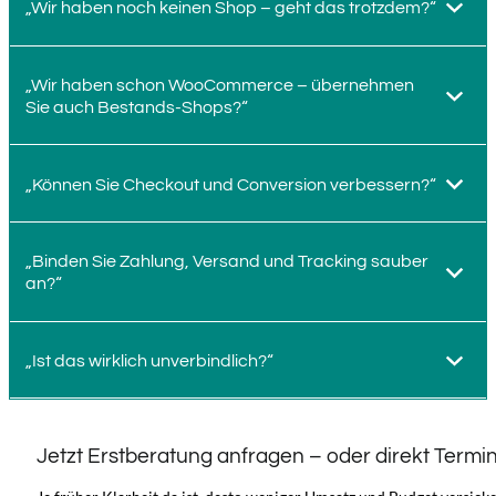
„Wir haben noch keinen Shop – geht das trotzdem?“
„Wir haben schon WooCommerce – übernehmen
Ja. Gerade dann ist das Gespräch wertvoll: Wir klären Shop-
Sie auch Bestands-Shops?“
Struktur, Produktlogik, Checkout, Versand/Zahlung und was
zuerst wirklich wichtig ist.
„Können Sie Checkout und Conversion verbessern?“
Ja. Ob Optimierung, Relaunch oder Betreuung: Wir steigen ein,
räumen auf und machen Setup und Betrieb planbar.
„Binden Sie Zahlung, Versand und Tracking sauber
Ja. Wir analysieren Reibungspunkte (Struktur, Produktseite,
an?“
Warenkorb, Checkout) und setzen gezielte Maßnahmen um, die
den Abschluss wahrscheinlicher machen.
„Ist das wirklich unverbindlich?“
Ja. Wir integrieren die relevanten Dienste so, dass sie stabil
laufen und Auswertungen verlässlich werden.
Ja. Sie erhalten eine klare Einschätzung und mögliche nächste
Jetzt Erstberatung anfragen – oder direkt Termin
Schritte – ohne Verpflichtung.